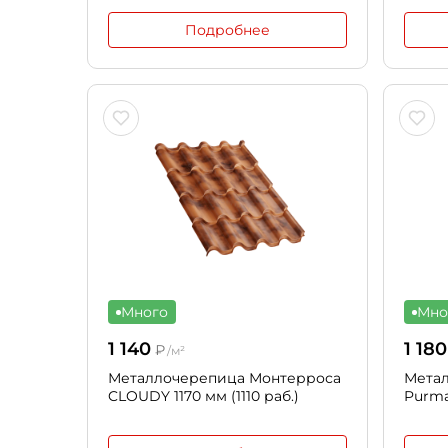
Подробнее
Много
Мно
1 140
1 180
₽
/м²
Металлочерепица Монтерроса
Мета
CLOUDY 1170 мм (1110 раб.)
Purman