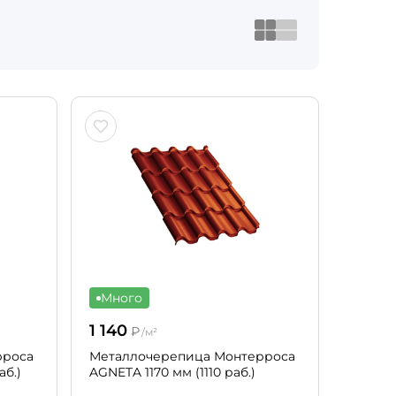
Много
1 140
₽
/м²
рроса
Металлочерепица Монтерроса
аб.)
AGNETA 1170 мм (1110 раб.)