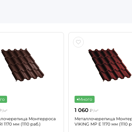
го
Много
1 060
₽
₽
/м²
/м²
ллочерепица Монтерроса
Металлочерепица Монте
 1170 мм (1110 раб.)
VIKING MP Е 1170 мм (1110 р