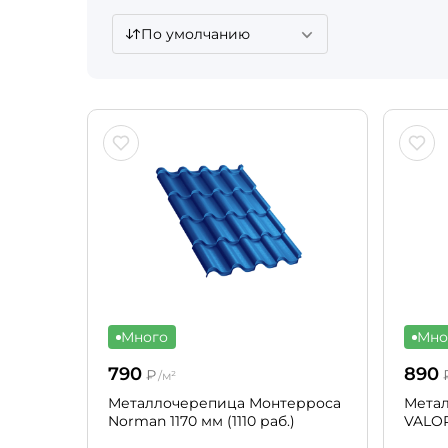
По умолчанию
Много
Мно
790
890
₽
/м²
Металлочерепица Монтерроса
Мета
Norman 1170 мм (1110 раб.)
VALORI