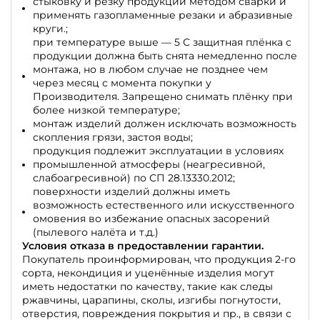
стыковку и резку продукции методом сварки и
применять газопламенные резаки и абразивные
круги.;
при температуре выше — 5 С защитная плёнка с
продукции должна быть снята немедленно после
монтажа, но в любом случае не позднее чем
через месяц с момента покупки у
Производителя. Запрещено снимать плёнку при
более низкой температуре;
монтаж изделий должен исключать возможность
скопления грязи, застоя воды;
продукция подлежит эксплуатации в условиях
промышленной атмосферы (неагресивной,
слабоагресивной) по СП 28.13330.2012;
поверхности изделий должны иметь
возможность естественного или искусственного
омовения во избежание опасных засорений
(пылевого налёта и т.д.)
Условия отказа в предоставлении гарантии.
Покупатель проинформирован, что продукция 2-го
сорта, некондиция и уценённые изделия могут
иметь недостатки по качеству, такие как следы
ржавчины, царапины, сколы, изгибы погнутости,
отверстия, повреждения покрытия и пр., в связи с