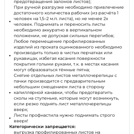
предотвращения заломов листов);
При ручной разгрузке необходимо привлечение
достаточного количества рабочих (из расчёта 1
человек на 1,5–2 м.п. листа), но не менее 2х
человек. Поднимать и переносить листы
необходимо аккуратно в вертикальном
положении, не допуская сильных перегибов;
Любое перемещение профилированных
изделий из проката оцинкованного необходимо
производить только в чистых перчатках или
рукавицах, избегая касания поверхности
покрытия голыми руками, т.к. в местах касания
могут образоваться тёмные пятна;
Снятие отдельных листов металлочерепицы с
пачки производится с предварительным
небольшим смещением листа в сторону
капиллярной канавки, чтобы предотвратить
сколы на ступеньке, которые могут возникнуть,
если резко поднять лист металлочерепицы
вверх;
Листы профнастила нужно поднимать строго
вверх!
Категорически запрещается:
выгрузка профилированных листов на