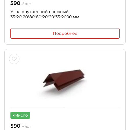
590
₽
/шт
Угол внутренний сложный
35*20*20*80*80*20*20*35*2000 мм
Подробнее
Много
590
₽
/шт