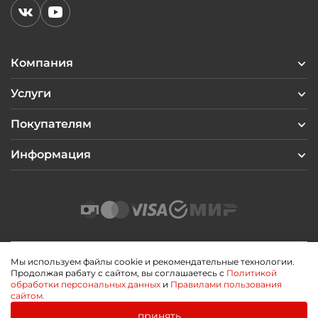
Компания
Услуги
Покупателям
Информация
Мы используем файлы cookie и рекомендательные технологии.
Продолжая рабату с сайтом, вы соглашаетесь с
Политикой
2026 © Профиль Центр
обработки персональных данных
и
Правилами пользования
Политика конфиденциальности
сайтом.
Пользовательское соглашение
Публичная оферта
принять
0
0