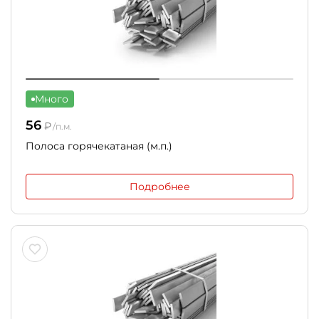
Много
56
₽
/п.м.
Полоса горячекатаная (м.п.)
Подробнее