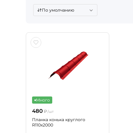
По умолчанию
Много
480
₽
/шт
Планка конька круглого
R110х2000