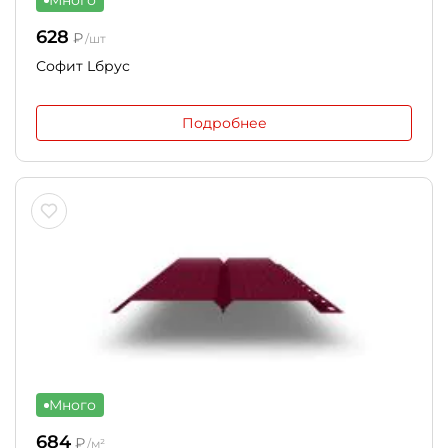
Много
628
₽
/шт
Софит Lбрус
Подробнее
Много
684
₽
/м²