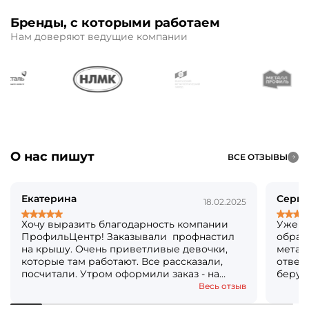
Бренды, с которыми работаем
Нам доверяют ведущие компании
О нас пишут
ВСЕ ОТЗЫВЫ
Екатерина
Серге
18.02.2025
Хочу выразить благодарность компании
Уже б
ПрофильЦентр! Заказывали профнастил
обращ
на крышу. Очень приветливые девочки,
метал
которые там работают. Все рассказали,
ответя
посчитали. Утром оформили заказ - на
берут
следующий день уже все было готово!
Кстат
Весь отзыв
Огромное вам спасибо! Решили, что ещё и
посто